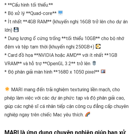
* **Cấu hình tối thiểu:**
* Bộ xử lý **Quad-core**
* Ít nhất **4GB RAM** (khuyến nghị 16GB trở lên cho dự án
lớn)
* Dung lượng ổ cứng trống **tối thiểu 10GB** cho bộ nhớ
đệm và tệp tạm thời (khuyến nghị 250GB+)
* Card đồ họa **NVIDIA hoặc AMD** với ít nhất **1GB
VRAM** và hỗ trợ **OpenGL 3.2** trở lên
* Độ phân giải màn hình **1680 x 1050 pixel**
MARI mang đến trải nghiệm texturing liền mạch, cho
phép làm việc với các dự án phức tạp và độ phân giải cao,
giúp các nghệ sĩ cá nhân tiếp cận công cụ đẳng cấp chuyên
nghiệp ngay trên chiếc Mac yêu thích.
MARI là ứng dụng chuyên nghiệp giúp bạn xử