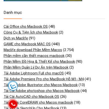
Danh mục
Cài Office cho Macbook OS
(48)
Công Cụ & Tiện Ích cho Macbook
(2)
Dịch vụ Maclife
(91)
GAME cho Macbook MAC OS
(440)
Maclife download Phần Mềm Macos
(2.754)
Phần mềm cần thiết macos macbook
(30)
Phần Mềm Đồ Họa & Thiết Kế cho Macbook
(90)
Phần Mềm Quản Lý Dự Án trên Macbook
(2)
Tải Adobe Lightroom Full cho macOS
(45)
Tải Adobe Premiere Pro cho MacBook Hỗ M1- M4
(41)
Tải Cài Adobe Illustrator cho Macos Macbook
(13)
Tải Cài Adobe photoshop cho Macos Macbook
(44)
Tải Cài AutoCAD cho Macbook OS
(26)
Tải và cài CorelDRAW cho Macos macbook
(18)
Tải và Cài SketchUp Cho MacBook
(13)