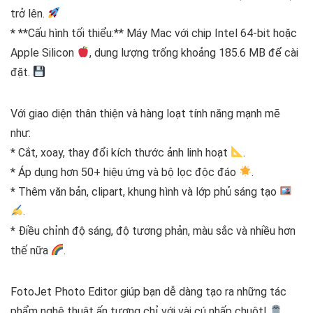
trở lên.
* **Cấu hình tối thiểu:** Máy Mac với chip Intel 64-bit hoặc
Apple Silicon
, dung lượng trống khoảng 185.6 MB để cài
đặt.
Với giao diện thân thiện và hàng loạt tính năng mạnh mẽ
như:
* Cắt, xoay, thay đổi kích thước ảnh linh hoạt
.
* Áp dụng hơn 50+ hiệu ứng và bộ lọc độc đáo
.
* Thêm văn bản, clipart, khung hình và lớp phủ sáng tạo
.
* Điều chỉnh độ sáng, độ tương phản, màu sắc và nhiều hơn
thế nữa
.
FotoJet Photo Editor giúp bạn dễ dàng tạo ra những tác
phẩm nghệ thuật ấn tượng chỉ với vài cú nhấp chuột!