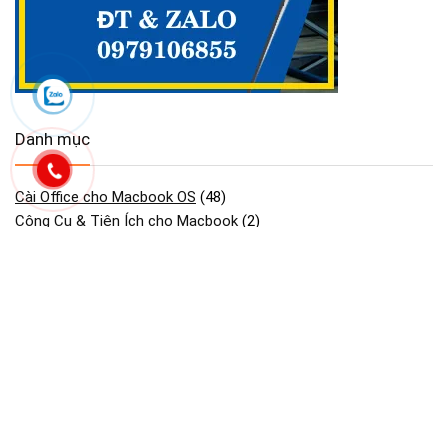
Danh mục
Cài Office cho Macbook OS
(48)
Công Cụ & Tiện Ích cho Macbook
(2)
Dịch vụ Maclife
(94)
GAME cho Macbook MAC OS
(440)
Maclife download Phần Mềm Macos
(2.754)
Phần mềm cần thiết macos macbook
(30)
Phần Mềm Đồ Họa & Thiết Kế cho Macbook
(90)
Phần Mềm Quản Lý Dự Án trên Macbook
(2)
Tải Adobe Lightroom Full cho macOS
(45)
Tải Adobe Premiere Pro cho MacBook Hỗ M1- M4
(41)
Tải Cài Adobe Illustrator cho Macos Macbook
(13)