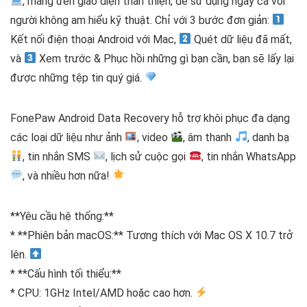
, mang đến giao diện thân thiện, dễ sử dụng ngay cả với
người không am hiểu kỹ thuật. Chỉ với 3 bước đơn giản:
Kết nối điện thoại Android với Mac,
Quét dữ liệu đã mất,
và
Xem trước & Phục hồi những gì bạn cần, bạn sẽ lấy lại
được những tệp tin quý giá.
FonePaw Android Data Recovery hỗ trợ khôi phục đa dạng
các loại dữ liệu như ảnh
, video
, âm thanh
, danh bạ
, tin nhắn SMS
, lịch sử cuộc gọi
, tin nhắn WhatsApp
, và nhiều hơn nữa!
**Yêu cầu hệ thống:**
* **Phiên bản macOS:** Tương thích với Mac OS X 10.7 trở
lên.
* **Cấu hình tối thiểu:**
* CPU: 1GHz Intel/AMD hoặc cao hơn.