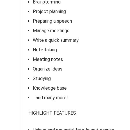
Brainstorming
Project planning
Preparing a speech
Manage meetings
Write a quick summary
Note taking
Meeting notes
Organize ideas
Studying
Knowledge base
…and many more!
HIGHLIGHT FEATURES