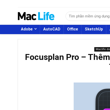
Adobe
AutoCAD
Office
SketchUp
Maclife d
Focusplan Pro – Thêm