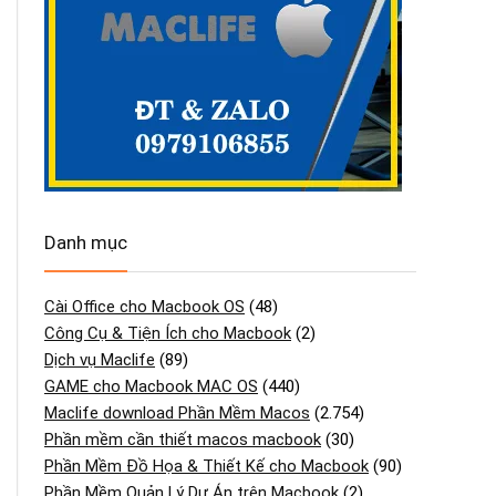
Danh mục
Cài Office cho Macbook OS
(48)
Công Cụ & Tiện Ích cho Macbook
(2)
Dịch vụ Maclife
(89)
GAME cho Macbook MAC OS
(440)
Maclife download Phần Mềm Macos
(2.754)
Phần mềm cần thiết macos macbook
(30)
Phần Mềm Đồ Họa & Thiết Kế cho Macbook
(90)
Phần Mềm Quản Lý Dự Án trên Macbook
(2)