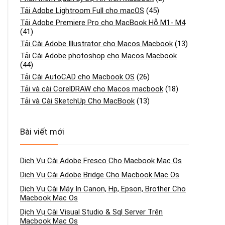
Tải Adobe Lightroom Full cho macOS
(45)
Tải Adobe Premiere Pro cho MacBook Hỗ M1- M4
(41)
Tải Cài Adobe Illustrator cho Macos Macbook
(13)
Tải Cài Adobe photoshop cho Macos Macbook
(44)
Tải Cài AutoCAD cho Macbook OS
(26)
Tải và cài CorelDRAW cho Macos macbook
(18)
Tải và Cài SketchUp Cho MacBook
(13)
Bài viết mới
Dịch Vụ Cài Adobe Fresco Cho Macbook Mac Os
Dịch Vụ Cài Adobe Bridge Cho Macbook Mac Os
Dịch Vụ Cài Máy In Canon, Hp, Epson, Brother Cho
Macbook Mac Os
Dịch Vụ Cài Visual Studio & Sql Server Trên
Macbook Mac Os