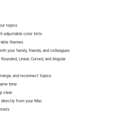
our topics
h adjustable color tints
urable themes
th your family, friends, and colleagues
e Rounded, Linear, Curved, and Angular
arrange, and reconnect topics
 same time
p clear
 directly from your Mac
rmats