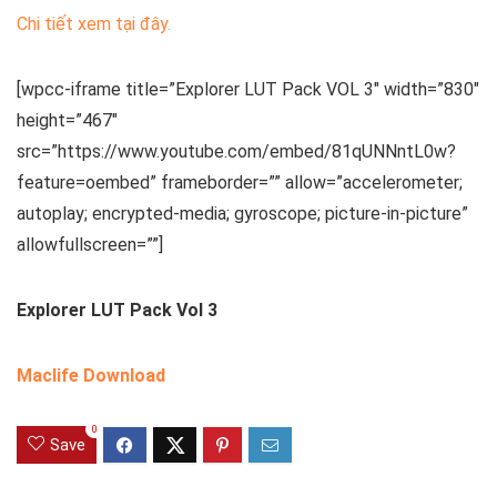
Chi tiết xem tại đây.
[wpcc-iframe title=”Explorer LUT Pack VOL 3″ width=”830″
height=”467″
src=”https://www.youtube.com/embed/81qUNNntL0w?
feature=oembed” frameborder=”” allow=”accelerometer;
autoplay; encrypted-media; gyroscope; picture-in-picture”
allowfullscreen=””]
Explorer LUT Pack Vol 3
Maclife Download
0
Save