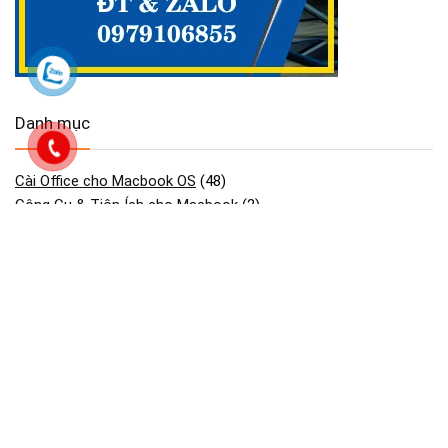
Danh mục
Cài Office cho Macbook OS
(48)
Công Cụ & Tiện Ích cho Macbook
(2)
Dịch vụ Maclife
(88)
GAME cho Macbook MAC OS
(440)
Maclife download Phần Mềm Macos
(2.754)
Phần mềm cần thiết macos macbook
(30)
Phần Mềm Đồ Họa & Thiết Kế cho Macbook
(90)
Phần Mềm Quản Lý Dự Án trên Macbook
(2)
Tải Adobe Lightroom Full cho macOS
(45)
Tải Adobe Premiere Pro cho MacBook Hỗ M1- M4
(41)
Tải Cài Adobe Illustrator cho Macos Macbook
(13)
Tải Cài Adobe photoshop cho Macos Macbook
(44)