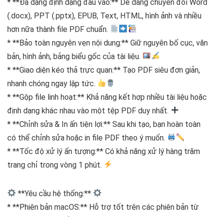
* **Đa dạng định dạng đầu vào:** Dễ dàng chuyển đổi Word
(.docx), PPT (.pptx), EPUB, Text, HTML, hình ảnh và nhiều
hơn nữa thành file PDF chuẩn.
* **Bảo toàn nguyên vẹn nội dung:** Giữ nguyên bố cục, văn
bản, hình ảnh, bảng biểu gốc của tài liệu.
* **Giao diện kéo thả trực quan:** Tạo PDF siêu đơn giản,
nhanh chóng ngay lập tức.
* **Gộp file linh hoạt:** Khả năng kết hợp nhiều tài liệu hoặc
định dạng khác nhau vào một tệp PDF duy nhất.
* **Chỉnh sửa & In ấn tiện lợi:** Sau khi tạo, bạn hoàn toàn
có thể chỉnh sửa hoặc in file PDF theo ý muốn.
* **Tốc độ xử lý ấn tượng:** Có khả năng xử lý hàng trăm
trang chỉ trong vòng 1 phút.
**Yêu cầu hệ thống:**
* **Phiên bản macOS:** Hỗ trợ tốt trên các phiên bản từ