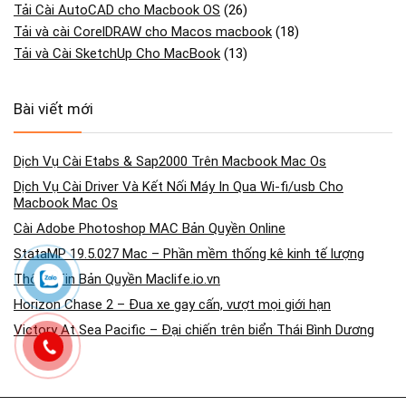
Tải Cài AutoCAD cho Macbook OS
(26)
Tải và cài CorelDRAW cho Macos macbook
(18)
Tải và Cài SketchUp Cho MacBook
(13)
Bài viết mới
Dịch Vụ Cài Etabs & Sap2000 Trên Macbook Mac Os
Dịch Vụ Cài Driver Và Kết Nối Máy In Qua Wi-fi/usb Cho
Macbook Mac Os
Cài Adobe Photoshop MAC Bản Quyền Online
StataMP 19.5.027 Mac – Phần mềm thống kê kinh tế lượng
Thông Tin Bản Quyền Maclife.io.vn
Horizon Chase 2 – Đua xe gay cấn, vượt mọi giới hạn
Victory At Sea Pacific – Đại chiến trên biển Thái Bình Dương