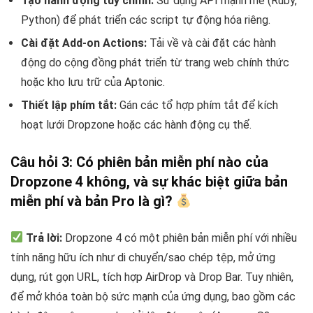
Tạo hành động tùy chỉnh:
Sử dụng API mạnh mẽ (Ruby,
Python) để phát triển các script tự động hóa riêng.
Cài đặt Add-on Actions:
Tải về và cài đặt các hành
động do cộng đồng phát triển từ trang web chính thức
hoặc kho lưu trữ của Aptonic.
Thiết lập phím tắt:
Gán các tổ hợp phím tắt để kích
hoạt lưới Dropzone hoặc các hành động cụ thể.
Câu hỏi 3: Có phiên bản miễn phí nào của
Dropzone 4 không, và sự khác biệt giữa bản
miễn phí và bản Pro là gì?
Trả lời:
Dropzone 4 có một phiên bản miễn phí với nhiều
tính năng hữu ích như di chuyển/sao chép tệp, mở ứng
dụng, rút gọn URL, tích hợp AirDrop và Drop Bar. Tuy nhiên,
để mở khóa toàn bộ sức mạnh của ứng dụng, bao gồm các