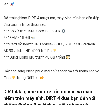
lên.
Để trải nghiệm DiRT 4 mượt mà, máy Mac của bạn cần đáp
ứng cấu hình tối thiểu sau:
* **Bộ xử lý:** Intel Core i3 1.8GHz
* **RAM:** 8 GB
* **Card đồ họa:** 1GB Nvidia 650M / 2GB AMD Radeon
M290 / Intel HD 4000 trở lên
* **Dung lượng lưu trữ:** 48 GB trống
Hãy sẵn sàng chinh phục mọi thử thách và trở thành nhà vô
địch
trong DiRT 4!
DiRT 4 là game đua xe tốc độ cao và mạo
hiểm trên máy tính. DiRT 4 đưa bạn đến với
những đường đua kinh dị, siêu nhanh và