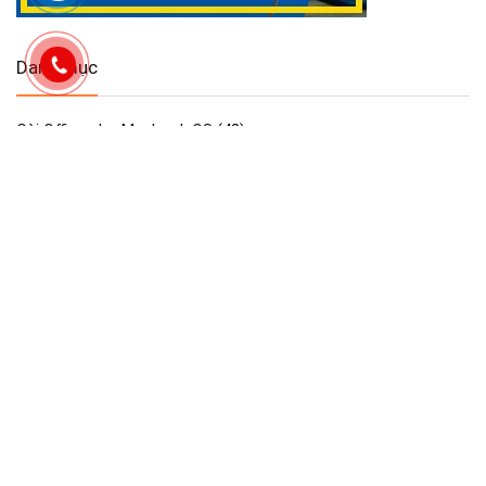
Danh mục
Cài Office cho Macbook OS
(48)
Công Cụ & Tiện Ích cho Macbook
(2)
Dịch vụ Maclife
(93)
GAME cho Macbook MAC OS
(440)
Maclife download Phần Mềm Macos
(2.754)
Phần mềm cần thiết macos macbook
(30)
Phần Mềm Đồ Họa & Thiết Kế cho Macbook
(90)
Phần Mềm Quản Lý Dự Án trên Macbook
(2)
Tải Adobe Lightroom Full cho macOS
(45)
Tải Adobe Premiere Pro cho MacBook Hỗ M1- M4
(41)
Tải Cài Adobe Illustrator cho Macos Macbook
(13)
Tải Cài Adobe photoshop cho Macos Macbook
(44)
Tải Cài AutoCAD cho Macbook OS
(26)
Tải và cài CorelDRAW cho Macos macbook
(18)