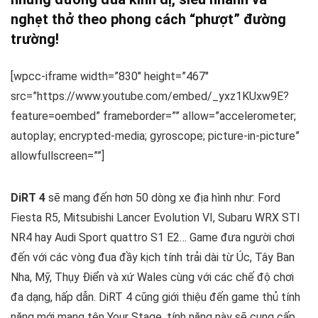
nghẹt thở theo phong cách “phượt” đường
trường!
[wpcc-iframe width=”830″ height=”467″
src=”https://www.youtube.com/embed/_yxz1KUxw9E?
feature=oembed” frameborder=”” allow=”accelerometer;
autoplay; encrypted-media; gyroscope; picture-in-picture”
allowfullscreen=””]
DiRT 4
sẽ mang đến hơn 50 dòng xe địa hình như: Ford
Fiesta R5, Mitsubishi Lancer Evolution VI, Subaru WRX STI
NR4 hay Audi Sport quattro S1 E2… Game đưa người chơi
đến với các vòng đua đầy kịch tính trải dài từ Úc, Tây Ban
Nha, Mỹ, Thụy Điển và xứ Wales cùng với các chế độ chơi
đa dạng, hấp dẫn. DiRT 4 cũng giới thiệu đến game thủ tính
năng mới mang tên Your Stage, tính năng này sẽ cung cấp