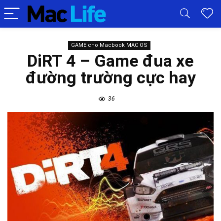
GAME cho Macbook MAC OS
DiRT 4 – Game đua xe
đường trường cực hay
36