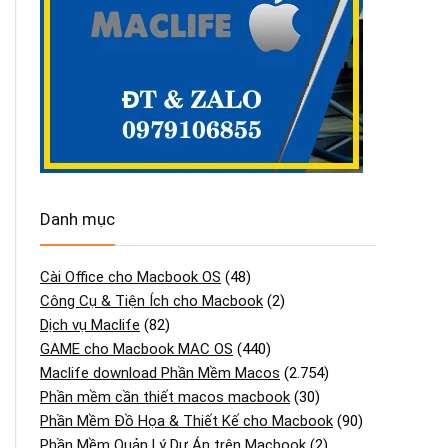
Danh mục
Cài Office cho Macbook OS
(48)
Công Cụ & Tiện Ích cho Macbook
(2)
Dịch vụ Maclife
(82)
GAME cho Macbook MAC OS
(440)
Maclife download Phần Mềm Macos
(2.754)
Phần mềm cần thiết macos macbook
(30)
Phần Mềm Đồ Họa & Thiết Kế cho Macbook
(90)
Phần Mềm Quản Lý Dự Án trên Macbook
(2)