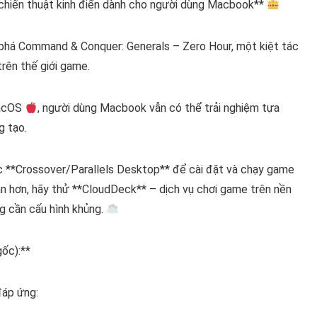
hiến thuật kinh điển dành cho người dùng Macbook**
há Command & Conquer: Generals – Zero Hour, một kiệt tác
rên thế giới game.
macOS
, người dùng Macbook vẫn có thể trải nghiệm tựa
g tạo.
ặc **Crossover/Parallels Desktop** để cài đặt và chạy game
n hơn, hãy thử **CloudDeck** – dịch vụ chơi game trên nền
g cần cấu hình khủng.
ốc):**
đáp ứng: