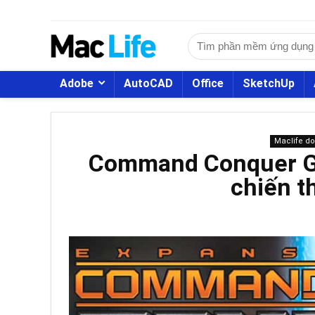
Adobe
AutoCAD
Office
SketchUp
Maclife d
Command Conquer Ge
chiến t