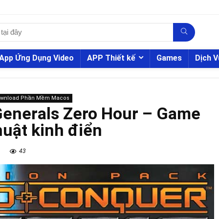
App Ứng Dụng Video
APP Thiết kế
Games
Dịch V
ownload Phần Mềm Macos
nerals Zero Hour – Game
huật kinh điển
43