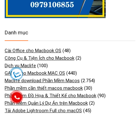
Danh mục
Cài Office cho Macbook OS
(48)
Công Cụ & Tiện Ích cho Macbook
(2)
Dịch vụ Maclife
(100)
GAME cho Macbook MAC OS
(440)
Maclife download Phần Mềm Macos
(2.754)
Phần mềm cần thiết macos macbook
(30)
Phần Mềm Đồ Họa & Thiết Kế cho Macbook
(90)
Phần Mềm Quản Lý Dự Án trên Macbook
(2)
Tải Adobe Lightroom Full cho macOS
(45)
Tải Adobe Premiere Pro cho MacBook Hỗ M1- M4
(41)
Tải Cài Adobe Illustrator cho Macos Macbook
(13)
Tải Cài Adobe photoshop cho Macos Macbook
(44)