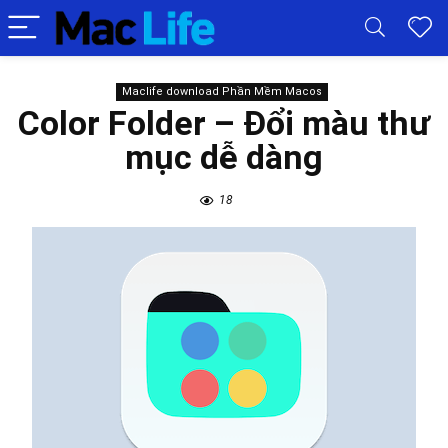
Maclife download Phần Mềm Macos
Color Folder – Đổi màu thư
mục dễ dàng
18