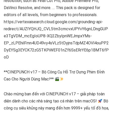
resolution, such as Final Cut Pro, Adobe Premiere Pro,
DaVinci Resolve, and more. … This pack is designed for
editors of all levels, from beginners to professionals.
https://vertexaisearch.cloud.google.com/grounding-api-
redirect/AUZIYQHJQ_CVL5tm3cmcvxUPYvY6gnLDngGUP
e3TgVDM_mcEgIoUP8-XQ2ZbyIpnWEJmpxYMs-
EP_zLPEhilFmn4UD49vy4sVLz5tDyjnsTdpMZ4OVl4ouPP2
DyEYSg3EYCK72zG5TKPiWEF01nZf6SsERrYE6p1BMT6fP
oD
**CINEPUNCH v17 – Bộ Công Cụ Hỗ Trợ Dựng Phim Đỉnh
Cao Cho Người Dùng Mac!**
Chào mừng bạn đến với CINEPUNCH v17 – giải pháp toàn
diện dành cho các nhà sáng tạo cá nhân trên macOS!
Bộ
công cụ siêu khủng này mang đến hơn 9999+ yếu tố đồ họa,