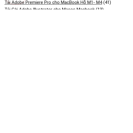
Tải Adobe Premiere Pro cho MacBook Hỗ M1- M4
(41)
Tải Cài Adobe Illustrator cho Macos Macbook
(13)
Tải Cài Adobe photoshop cho Macos Macbook
(44)
Tải Cài AutoCAD cho Macbook OS
(26)
Tải và cài CorelDRAW cho Macos macbook
(18)
Tải và Cài SketchUp Cho MacBook
(13)
Bài viết mới
Dịch Vụ Cài Phần Mềm Tăng Tốc Tải File Cho Macbook Mac Os
Dịch Vụ Cài Microstation Trên Macbook Mac Os
Dịch Vụ Cài Etabs & Sap2000 Trên Macbook Mac Os
Dịch Vụ Cài Driver Và Kết Nối Máy In Qua Wi-fi/usb Cho
Macbook Mac Os
Cài Adobe Photoshop MAC Bản Quyền Online
StataMP 19.5.027 Mac – Phần mềm thống kê kinh tế lượng
Thông Tin Bản Quyền Maclife.io.vn