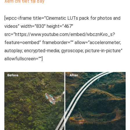
Xem chi tiết tại đây
[wpcc-iframe title=”Cinematic LUTs pack for photos and
videos” width=”830″ height=”467″
src=”https://www.youtube.com/embed/ivbcznKvo_s?
feature=oembed” frameborder=”” allow=”accelerometer;
autoplay; encrypted-media; gyroscope; picture-in-picture”
allowfullscreen=””]