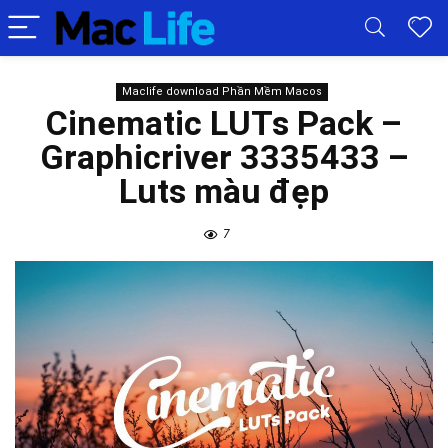
Maclife download Phần Mềm Macos
Cinematic LUTs Pack –
Graphicriver 3335433 –
Luts màu đẹp
7