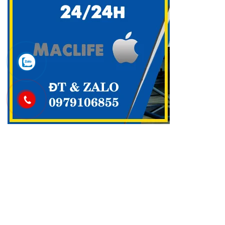
Danh mục
Cài Office cho Macbook OS
(48)
Công Cụ & Tiện Ích cho Macbook
(2)
Dịch vụ Maclife
(96)
GAME cho Macbook MAC OS
(440)
Maclife download Phần Mềm Macos
(2.754)