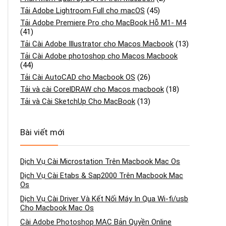
Tải Adobe Lightroom Full cho macOS
(45)
Tải Adobe Premiere Pro cho MacBook Hỗ M1- M4
(41)
Tải Cài Adobe Illustrator cho Macos Macbook
(13)
Tải Cài Adobe photoshop cho Macos Macbook
(44)
Tải Cài AutoCAD cho Macbook OS
(26)
Tải và cài CorelDRAW cho Macos macbook
(18)
Tải và Cài SketchUp Cho MacBook
(13)
Bài viết mới
Dịch Vụ Cài Microstation Trên Macbook Mac Os
Dịch Vụ Cài Etabs & Sap2000 Trên Macbook Mac
Os
Dịch Vụ Cài Driver Và Kết Nối Máy In Qua Wi-fi/usb
Cho Macbook Mac Os
Cài Adobe Photoshop MAC Bản Quyền Online