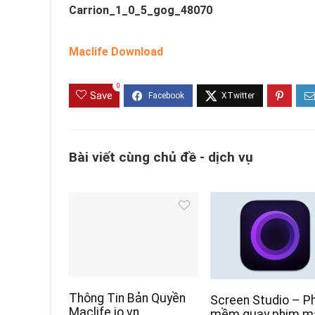
Carrion_1_0_5_gog_48070
Maclife Download
0
Save
Bài viết cùng chủ đề - dịch vụ
Thông Tin Bản Quyền
Screen Studio – P
Maclife.io.vn
mềm quay phim m