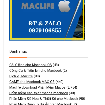
Danh mục
Cài Office cho Macbook OS
(48)
Công Cụ & Tiện Ích cho Macbook
(2)
Dịch vụ Maclife
(80)
GAME cho Macbook MAC OS
(440)
Maclife download Phần Mềm Macos
(2.754)
Phần mềm cần thiết macos macbook
(30)
Phần Mềm Đồ Họa & Thiết Kế cho Macbook
(90)
Phần Mềm Quản Lý Dự Án trên Macbook
(2)