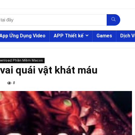
App Ứng Dụng Video
APP Thiết kế
Games
Dịch V
ownload Phần Mềm Macos
vai quái vật khát máu
8