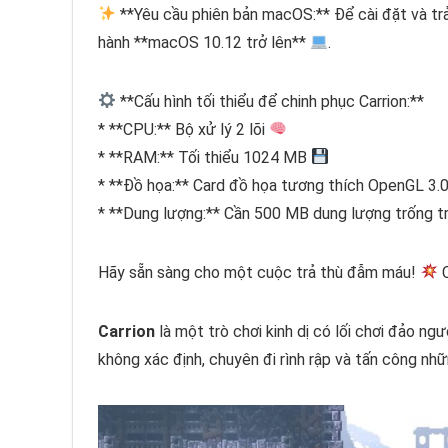
**Yêu cầu phiên bản macOS:** Để cài đặt và tr
hành **macOS 10.12 trở lên**
.
**Cấu hình tối thiểu để chinh phục Carrion:**
* **CPU:** Bộ xử lý 2 lõi
* **RAM:** Tối thiểu 1024 MB
* **Đồ họa:** Card đồ họa tương thích OpenGL 3.
* **Dung lượng:** Cần 500 MB dung lượng trống 
Hãy sẵn sàng cho một cuộc trả thù đẫm máu!
C
Carrion
là một trò chơi kinh dị có lối chơi đảo ng
không xác định, chuyên đi rình rập và tấn công n