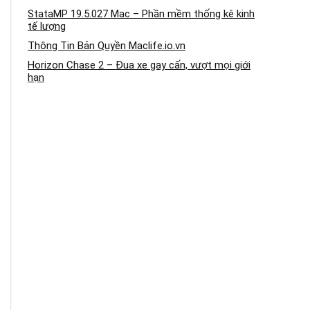
StataMP 19.5.027 Mac – Phần mềm thống kê kinh
tế lượng
Thông Tin Bản Quyền Maclife.io.vn
Horizon Chase 2 – Đua xe gay cấn, vượt mọi giới
hạn