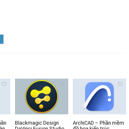
hần
Blackmagic Design
ArchiCAD – Phần mềm
àn
DaVinci Fusion Studio
đồ họa kiến trúc