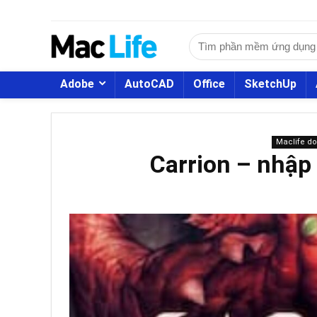
Adobe
AutoCAD
Office
SketchUp
Maclife d
Carrion – nhập 