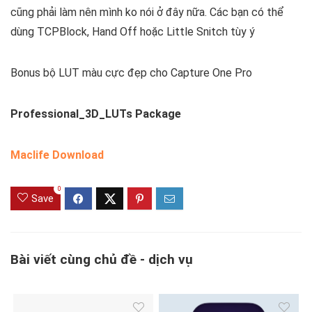
0
Save
Bài viết cùng chủ đề - dịch vụ
Thông Tin Bản Quyền
Screen Studio – Phần mềm
Maclife.io.vn
quay phim màn hình cực hay
trên Mac