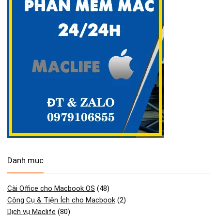
Danh mục
Cài Office cho Macbook OS
(48)
Công Cụ & Tiện Ích cho Macbook
(2)
Dịch vụ Maclife
(80)
GAME cho Macbook MAC OS
(440)
Maclife download Phần Mềm Macos
(2.754)