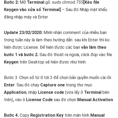
Bước 2:
Mở
Terminal
gõ:
sudo chmod 755
[Kéo file
Keygen vào cửa sổ Terminal]
– Sau đó Nhập mật khẩu
đăng nhập máy và Enter
Update 23/02/2020:
Mình nhận comment của nhiều bạn
trong tuần này là làm theo hướng dẫn sau khi Enter thì ko
hiện được License. Để hiện được các bạn
vẫn làm theo
bước 1 và bước 2
.
Sau đó thoát ra ngoài, click đúp vào file
Keygen
trên Desktop sẽ hiện được như hình.
Bước 3. Chọn số từ 0 tới 3 để chọn bản quyền muốn cài rồi
Enter
. Sau đó chạy
Capture one
trong thư mục
Application
, nhập
License code
(vừa lấy ở
Terminal
bên
trên)
,
vào ô
License Code
sau đó chọn
Manual Activation
Bước 4.
Copy
Registration Key
trên màn hình
Manual