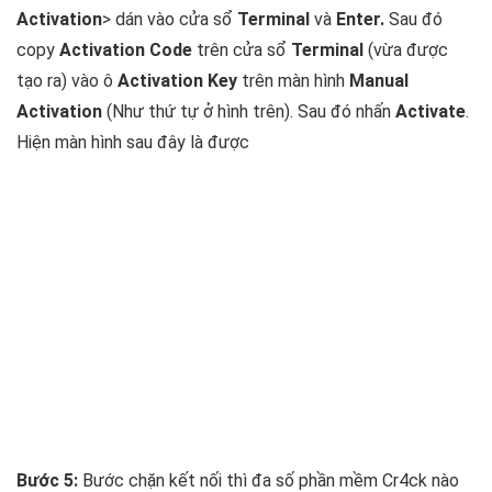
Activation
> dán vào cửa sổ
Terminal
và
Enter.
Sau đó
copy
Activation Code
trên cửa sổ
Terminal
(vừa được
tạo ra) vào ô
Activation Key
trên màn hình
Manual
Activation
(Như thứ tự ở hình trên). Sau đó nhấn
Activate
.
Hiện màn hình sau đây là được
Bước 5:
Bước chặn kết nối thì đa số phần mềm Cr4ck nào
cũng phải làm nên mình ko nói ở đây nữa. Các bạn có thể
dùng TCPBlock, Hand Off hoặc Little Snitch tùy ý
Bonus bộ LUT màu cực đẹp cho Capture One Pro
Professional_3D_LUTs Package
Maclife Download