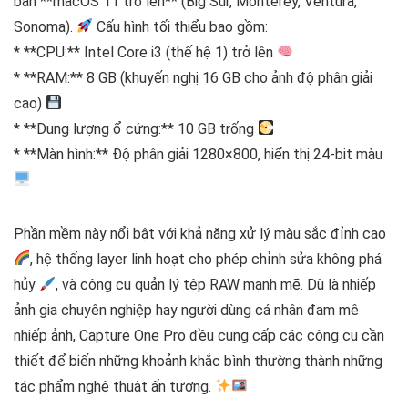
bản **macOS 11 trở lên** (Big Sur, Monterey, Ventura,
Sonoma).
Cấu hình tối thiểu bao gồm:
* **CPU:** Intel Core i3 (thế hệ 1) trở lên
* **RAM:** 8 GB (khuyến nghị 16 GB cho ảnh độ phân giải
cao)
* **Dung lượng ổ cứng:** 10 GB trống
* **Màn hình:** Độ phân giải 1280×800, hiển thị 24-bit màu
Phần mềm này nổi bật với khả năng xử lý màu sắc đỉnh cao
, hệ thống layer linh hoạt cho phép chỉnh sửa không phá
hủy
, và công cụ quản lý tệp RAW mạnh mẽ. Dù là nhiếp
ảnh gia chuyên nghiệp hay người dùng cá nhân đam mê
nhiếp ảnh, Capture One Pro đều cung cấp các công cụ cần
thiết để biến những khoảnh khắc bình thường thành những
tác phẩm nghệ thuật ấn tượng.