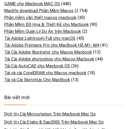
Phần mềm cần thiết macos macbook
(30)
Phần Mềm Đồ Họa & Thiết Kế cho Macbook
(90)
Phần Mềm Quản Lý Dự Án trên Macbook
(2)
Tải Adobe Lightroom Full cho macOS
(45)
Tải Adobe Premiere Pro cho MacBook Hỗ M1- M4
(41)
Tải Cài Adobe Illustrator cho Macos Macbook
(13)
Tải Cài Adobe photoshop cho Macos Macbook
(44)
Tải Cài AutoCAD cho Macbook OS
(26)
Tải và cài CorelDRAW cho Macos macbook
(18)
Tải và Cài SketchUp Cho MacBook
(13)
Bài viết mới
Dịch Vụ Cài Microstation Trên Macbook Mac Os
Dịch Vụ Cài Etabs & Sap2000 Trên Macbook Mac Os
Dịch Vụ Cài Driver Và Kết Nối Máy In Qua Wi-fi/usb Cho
Macbook Mac Os