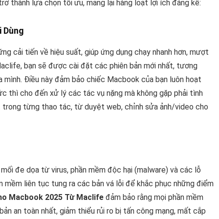
rở thành lựa chọn tối ưu, mang lại hàng loạt lợi ích đáng kể:
i Dùng
g cải tiến về hiệu suất, giúp ứng dụng chạy nhanh hơn, mượt
Maclife, bạn sẽ được cài đặt các phiên bản mới nhất, tương
ủa mình. Điều này đảm bảo chiếc Macbook của bạn luôn hoạt
ức thì cho đến xử lý các tác vụ nặng mà không gặp phải tình
ệt trong từng thao tác, từ duyệt web, chỉnh sửa ảnh/video cho
mối đe dọa từ virus, phần mềm độc hại (malware) và các lỗ
ần mềm liên tục tung ra các bản vá lỗi để khắc phục những điểm
ho Macbook 2025 Từ Maclife
đảm bảo rằng mọi phần mềm
bản an toàn nhất, giảm thiểu rủi ro bị tấn công mạng, mất cắp