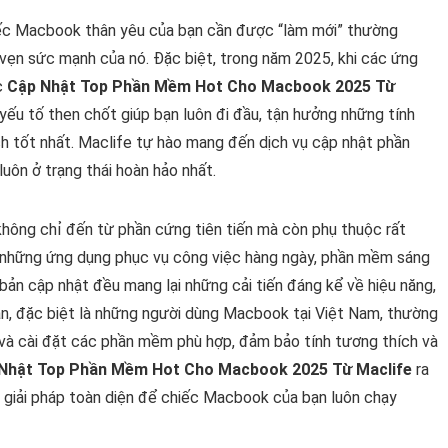
iếc Macbook thân yêu của bạn cần được “làm mới” thường
n vẹn sức mạnh của nó. Đặc biệt, trong năm 2025, khi các ứng
c
Cập Nhật Top Phần Mềm Hot Cho Macbook 2025 Từ
ếu tố then chốt giúp bạn luôn đi đầu, tận hưởng những tính
ch tốt nhất. Maclife tự hào mang đến dịch vụ cập nhật phần
ôn ở trạng thái hoàn hảo nhất.
ông chỉ đến từ phần cứng tiên tiến mà còn phụ thuộc rất
ừ những ứng dụng phục vụ công việc hàng ngày, phần mềm sáng
bản cập nhật đều mang lại những cải tiến đáng kể về hiệu năng,
hân, đặc biệt là những người dùng Macbook tại Việt Nam, thường
 và cài đặt các phần mềm phù hợp, đảm bảo tính tương thích và
Nhật Top Phần Mềm Hot Cho Macbook 2025 Từ Maclife
ra
 giải pháp toàn diện để chiếc Macbook của bạn luôn chạy