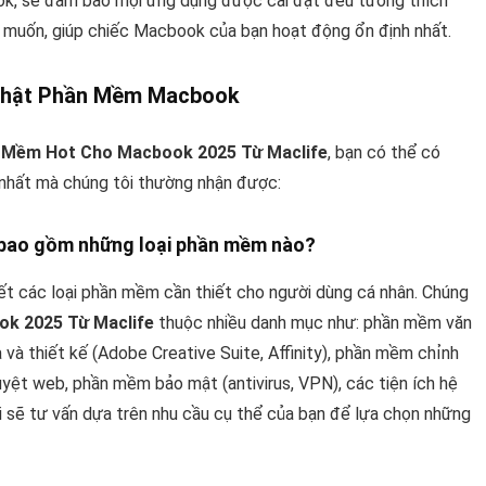
, sẽ đảm bảo mọi ứng dụng được cài đặt đều tương thích
g muốn, giúp chiếc Macbook của bạn hoạt động ổn định nhất.
 Nhật Phần Mềm Macbook
 Mềm Hot Cho Macbook 2025 Từ Maclife
, bạn có thể có
 nhất mà chúng tôi thường nhận được:
e bao gồm những loại phần mềm nào?
ết các loại phần mềm cần thiết cho người dùng cá nhân. Chúng
k 2025 Từ Maclife
thuộc nhiều danh mục như: phần mềm văn
và thiết kế (Adobe Creative Suite, Affinity), phần mềm chỉnh
duyệt web, phần mềm bảo mật (antivirus, VPN), các tiện ích hệ
ôi sẽ tư vấn dựa trên nhu cầu cụ thể của bạn để lựa chọn những