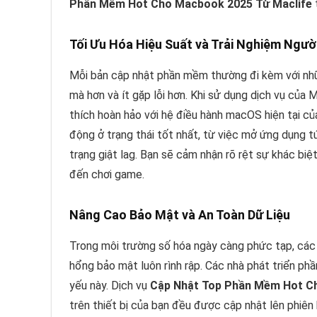
Phần Mềm Hot Cho Macbook 2025 Từ Maclife
t
Tối Ưu Hóa Hiệu Suất và Trải Nghiệm Ngườ
Mỗi bản cập nhật phần mềm thường đi kèm với nhữn
mà hơn và ít gặp lỗi hơn. Khi sử dụng dịch vụ của 
thích hoàn hảo với hệ điều hành macOS hiện tại c
động ở trạng thái tốt nhất, từ việc mở ứng dụng t
trạng giật lag. Bạn sẽ cảm nhận rõ rệt sự khác bi
đến chơi game.
Nâng Cao Bảo Mật và An Toàn Dữ Liệu
Trong môi trường số hóa ngày càng phức tạp, các 
hổng bảo mật luôn rình rập. Các nhà phát triển ph
yếu này. Dịch vụ
Cập Nhật Top Phần Mềm Hot C
trên thiết bị của bạn đều được cập nhật lên phiên 