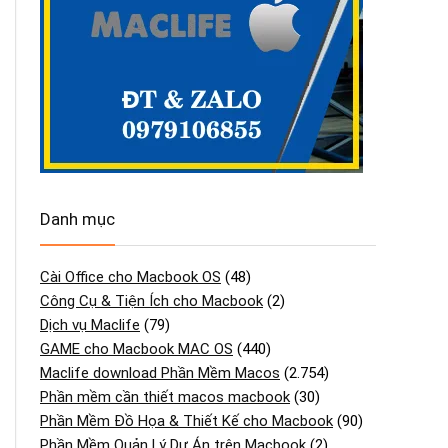
Danh mục
Cài Office cho Macbook OS
(48)
Công Cụ & Tiện Ích cho Macbook
(2)
Dịch vụ Maclife
(79)
GAME cho Macbook MAC OS
(440)
Maclife download Phần Mềm Macos
(2.754)
Phần mềm cần thiết macos macbook
(30)
Phần Mềm Đồ Họa & Thiết Kế cho Macbook
(90)
Phần Mềm Quản Lý Dự Án trên Macbook
(2)