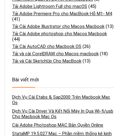
Tải Adobe Lightroom Full cho macOS
(45)
Tải Adobe Premiere Pro cho MacBook Hỗ M1- M4
(41)
Tải Cài Adobe Illustrator cho Macos Macbook
(13)
Tải Cài Adobe photoshop cho Macos Macbook
(44)
Tải Cài AutoCAD cho Macbook OS
(26)
Tải và cài CorelDRAW cho Macos macbook
(18)
Tải và Cài SketchUp Cho MacBook
(13)
Bài viết mới
Dịch Vụ Cài Etabs & Sap2000 Trên Macbook Mac
Os
Dịch Vụ Cài Driver Và Kết Nối Máy In Qua Wi-fi/usb
Cho Macbook Mac Os
Cài Adobe Photoshop MAC Bản Quyền Online
StataMP 19.5.027 Mac – Phần mềm thống kê kinh