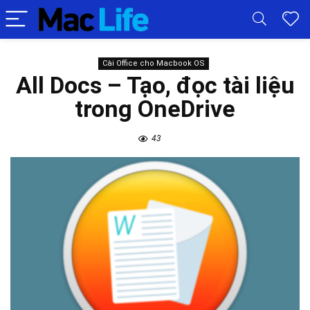
Cài Office cho Macbook OS
All Docs – Tạo, đọc tài liệu
trong OneDrive
43