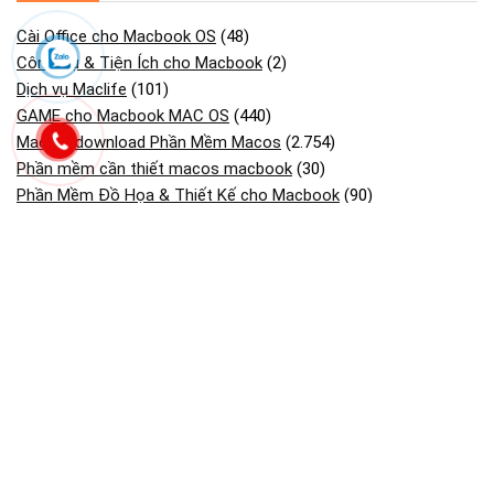
Cài Office cho Macbook OS
(48)
Công Cụ & Tiện Ích cho Macbook
(2)
Dịch vụ Maclife
(101)
GAME cho Macbook MAC OS
(440)
Maclife download Phần Mềm Macos
(2.754)
Phần mềm cần thiết macos macbook
(30)
Phần Mềm Đồ Họa & Thiết Kế cho Macbook
(90)
Phần Mềm Quản Lý Dự Án trên Macbook
(2)
Tải Adobe Lightroom Full cho macOS
(45)
Tải Adobe Premiere Pro cho MacBook Hỗ M1- M4
(41)
Tải Cài Adobe Illustrator cho Macos Macbook
(13)
Tải Cài Adobe photoshop cho Macos Macbook
(44)
Tải Cài AutoCAD cho Macbook OS
(26)
Tải và cài CorelDRAW cho Macos macbook
(18)
Tải và Cài SketchUp Cho MacBook
(13)
Bài viết mới