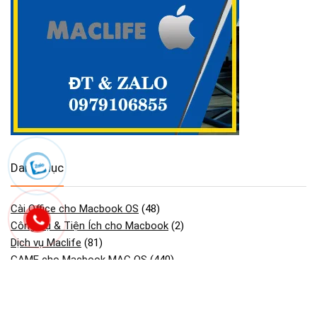
Danh mục
Cài Office cho Macbook OS
(48)
Công Cụ & Tiện Ích cho Macbook
(2)
Dịch vụ Maclife
(81)
GAME cho Macbook MAC OS
(440)
Maclife download Phần Mềm Macos
(2.754)
Phần mềm cần thiết macos macbook
(30)
Phần Mềm Đồ Họa & Thiết Kế cho Macbook
(90)