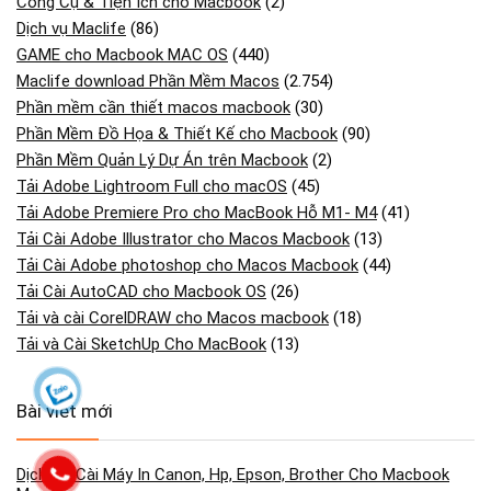
Công Cụ & Tiện Ích cho Macbook
(2)
Dịch vụ Maclife
(86)
GAME cho Macbook MAC OS
(440)
Maclife download Phần Mềm Macos
(2.754)
Phần mềm cần thiết macos macbook
(30)
Phần Mềm Đồ Họa & Thiết Kế cho Macbook
(90)
Phần Mềm Quản Lý Dự Án trên Macbook
(2)
Tải Adobe Lightroom Full cho macOS
(45)
Tải Adobe Premiere Pro cho MacBook Hỗ M1- M4
(41)
Tải Cài Adobe Illustrator cho Macos Macbook
(13)
Tải Cài Adobe photoshop cho Macos Macbook
(44)
Tải Cài AutoCAD cho Macbook OS
(26)
Tải và cài CorelDRAW cho Macos macbook
(18)
Tải và Cài SketchUp Cho MacBook
(13)
Bài viết mới
Dịch Vụ Cài Máy In Canon, Hp, Epson, Brother Cho Macbook