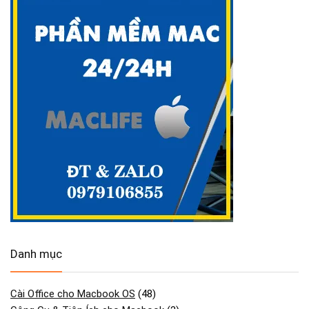
Danh mục
Cài Office cho Macbook OS
(48)