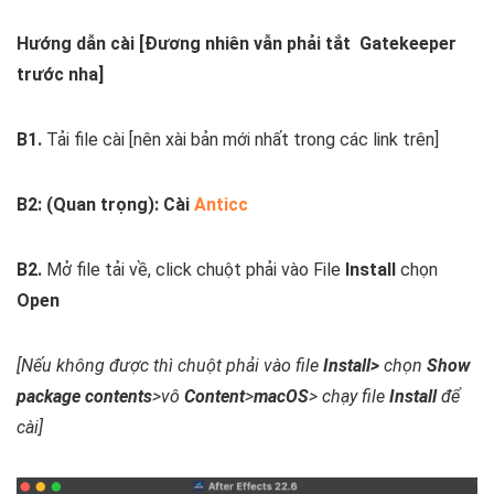
Hướng dẫn cài [Đương nhiên vẫn phải tắt Gatekeeper
trước nha]
B1.
Tải file cài [nên xài bản mới nhất trong các link trên]
B2:
(Quan trọng): Cài
Anticc
B2.
Mở file tải về, click chuột phải vào File
Install
chọn
Open
[Nếu không được thì chuột phải vào file
Install>
chọn
Show
package contents
>vô
Content
>
macOS
> chạy file
Install
để
cài]