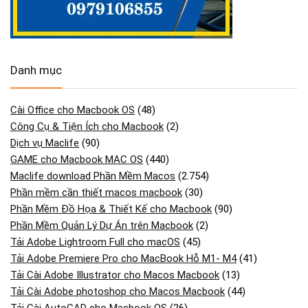
Danh mục
Cài Office cho Macbook OS
(48)
Công Cụ & Tiện Ích cho Macbook
(2)
Dịch vụ Maclife
(90)
GAME cho Macbook MAC OS
(440)
Maclife download Phần Mềm Macos
(2.754)
Phần mềm cần thiết macos macbook
(30)
Phần Mềm Đồ Họa & Thiết Kế cho Macbook
(90)
Phần Mềm Quản Lý Dự Án trên Macbook
(2)
Tải Adobe Lightroom Full cho macOS
(45)
Tải Adobe Premiere Pro cho MacBook Hỗ M1- M4
(41)
Tải Cài Adobe Illustrator cho Macos Macbook
(13)
Tải Cài Adobe photoshop cho Macos Macbook
(44)