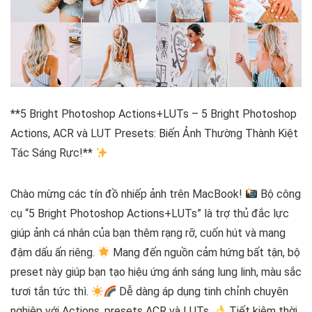
**5 Bright Photoshop Actions+LUTs – 5 Bright Photoshop
Actions, ACR và LUT Presets: Biến Ảnh Thường Thành Kiệt
Tác Sáng Rực!**
Chào mừng các tín đồ nhiếp ảnh trên MacBook!
Bộ công
cụ “5 Bright Photoshop Actions+LUTs” là trợ thủ đắc lực
giúp ảnh cá nhân của bạn thêm rạng rỡ, cuốn hút và mang
đậm dấu ấn riêng.
Mang đến nguồn cảm hứng bất tận, bộ
preset này giúp bạn tạo hiệu ứng ánh sáng lung linh, màu sắc
tươi tắn tức thì.
Dễ dàng áp dụng tinh chỉnh chuyên
nghiệp với Actions, presets ACR và LUTs.
Tiết kiệm thời